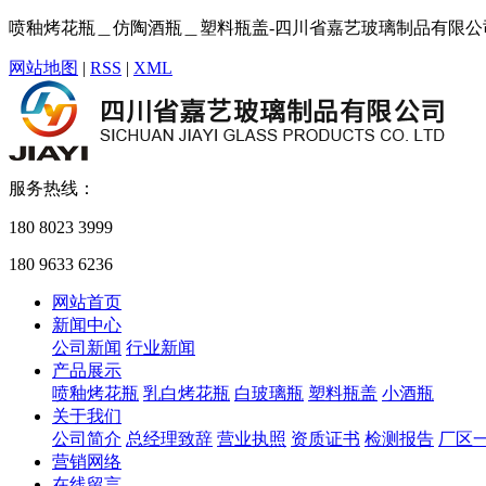
喷釉烤花瓶＿仿陶酒瓶＿塑料瓶盖-四川省嘉艺玻璃制品有限公
网站地图
|
RSS
|
XML
服务热线：
180 8023 3999
180 9633 6236
网站首页
新闻中心
公司新闻
行业新闻
产品展示
喷釉烤花瓶
乳白烤花瓶
白玻璃瓶
塑料瓶盖
小酒瓶
关于我们
公司简介
总经理致辞
营业执照
资质证书
检测报告
厂区
营销网络
在线留言