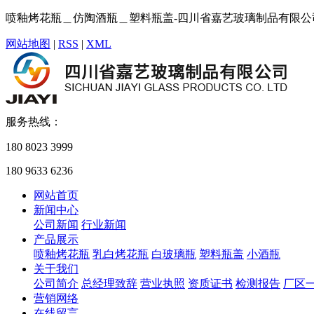
喷釉烤花瓶＿仿陶酒瓶＿塑料瓶盖-四川省嘉艺玻璃制品有限公
网站地图
|
RSS
|
XML
服务热线：
180 8023 3999
180 9633 6236
网站首页
新闻中心
公司新闻
行业新闻
产品展示
喷釉烤花瓶
乳白烤花瓶
白玻璃瓶
塑料瓶盖
小酒瓶
关于我们
公司简介
总经理致辞
营业执照
资质证书
检测报告
厂区
营销网络
在线留言