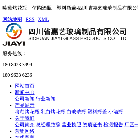
喷釉烤花瓶＿仿陶酒瓶＿塑料瓶盖-四川省嘉艺玻璃制品有限公
网站地图
|
RSS
|
XML
服务热线：
180 8023 3999
180 9633 6236
网站首页
新闻中心
公司新闻
行业新闻
产品展示
喷釉烤花瓶
乳白烤花瓶
白玻璃瓶
塑料瓶盖
小酒瓶
关于我们
公司简介
总经理致辞
营业执照
资质证书
检测报告
厂区
营销网络
在线留言