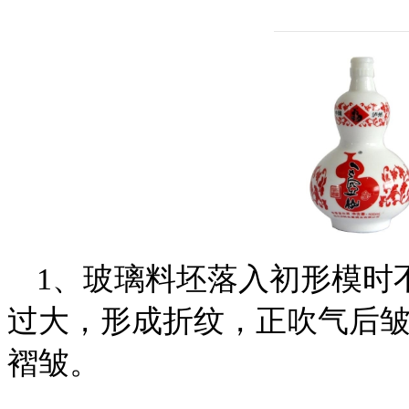
1、玻璃料坯落入初形模时
过大，形成折纹，正吹气后
褶皱。