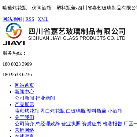
喷釉烤花瓶＿仿陶酒瓶＿塑料瓶盖-四川省嘉艺玻璃制品有限公
网站地图
|
RSS
|
XML
服务热线：
180 8023 3999
180 9633 6236
网站首页
新闻中心
公司新闻
行业新闻
产品展示
喷釉烤花瓶
乳白烤花瓶
白玻璃瓶
塑料瓶盖
小酒瓶
关于我们
公司简介
总经理致辞
营业执照
资质证书
检测报告
厂区
营销网络
在线留言