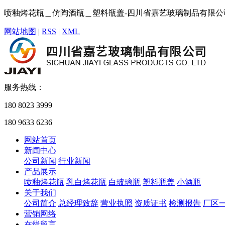
喷釉烤花瓶＿仿陶酒瓶＿塑料瓶盖-四川省嘉艺玻璃制品有限公
网站地图
|
RSS
|
XML
服务热线：
180 8023 3999
180 9633 6236
网站首页
新闻中心
公司新闻
行业新闻
产品展示
喷釉烤花瓶
乳白烤花瓶
白玻璃瓶
塑料瓶盖
小酒瓶
关于我们
公司简介
总经理致辞
营业执照
资质证书
检测报告
厂区
营销网络
在线留言