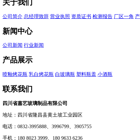
关于我们
公司简介
总经理致辞
营业执照
资质证书
检测报告
厂区一角
产
新闻中心
公司新闻
行业新闻
产品展示
喷釉烤花瓶
乳白烤花瓶
白玻璃瓶
塑料瓶盖
小酒瓶
联系我们
四川省嘉艺玻璃制品有限公司
地址：四川省隆昌县黄土坡工业园区
电话：0832-3995888、3996799、3905755
手机：180 8023 3999、180 9633 6236